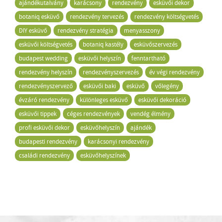
ajándékutalvány
karácsony
rendezvény
esküvői dekor
botaniq esküvő
rendezvény tervezés
rendezvény költségvetés
DIY esküvő
rendezvény stratégia
menyasszony
esküvői költségvetés
botaniq kastély
esküvőszervezés
budapest wedding
esküvői helyszín
fenntartható
rendezvény helyszín
rendezvényszervezés
év végi rendezvény
rendezvényszervező
esküvői baki
esküvő
vőlegény
évzáró rendezvény
különleges esküvő
esküvői dekoráció
esküvői tippek
céges rendezvények
vendég élmény
profi esküvői dekor
esküvőhelyszín
ajándék
budapesti rendezvény
karácsonyi rendezvény
családi rendezvény
esküvőhelyszínek