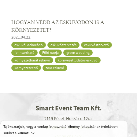
HOGYAN VÉDD AZ ESKÜVŐDÖN IS A
KÖRNYEZETET?
2021.04.22.
esküvői dekoráció
esküvőszervezés
esküvőszervező
fenntartható
Föld napja
green wedding
környezetbarát esküvő
környezettudatos esküvő
környezetvédő
zöld esküvő
Smart Event Team Kft.
2119 Pécel, Huszár u 12/a.
Tájékoztatjuk, hogy a honlap felhasználói élmény fokozásának érdekében
info@rgsmartevent.com
sütiket alkalmazunk.