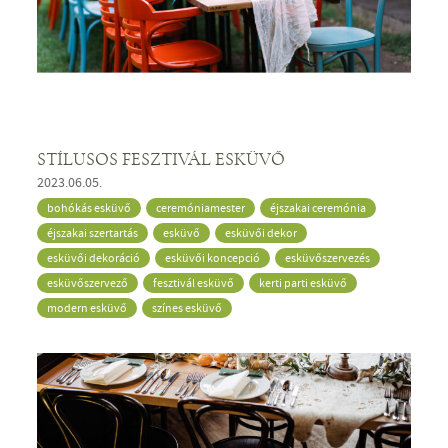
STÍLUSOS FESZTIVÁL ESKÜVŐ
2023.06.05.
bohókás esküvő
ceremóniamester
éjszakai ceremónia
éjszakai szertartás
esküvő
esküvői dekor
esküvői dekoráció
esküvői koncepció
esküvőszervezés
esküvőszervező
fesztivál esküvő
kerti parti esküvő
modern esküvő
színes esküvő