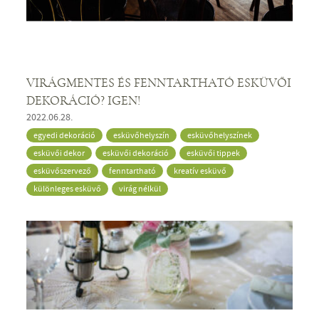
VIRÁGMENTES ÉS FENNTARTHATÓ ESKÜVŐI
DEKORÁCIÓ? IGEN!
2022.06.28.
egyedi dekoráció
esküvőhelyszín
esküvőhelyszínek
esküvői dekor
esküvői dekoráció
esküvői tippek
esküvőszervező
fenntartható
kreatív esküvő
különleges esküvő
virág nélkül