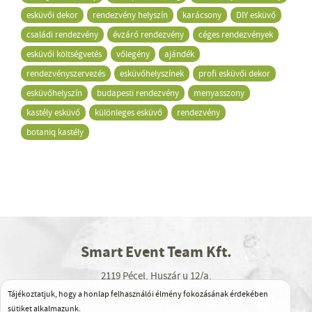
esküvői dekor
rendezvény helyszín
karácsony
DIY esküvő
családi rendezvény
évzáró rendezvény
céges rendezvények
esküvői költségvetés
vőlegény
ajándék
rendezvényszervezés
esküvőhelyszínek
profi esküvői dekor
esküvőhelyszín
budapesti rendezvény
menyasszony
kastély esküvő
különleges esküvő
rendezvény
botaniq kastély
Smart Event Team Kft.
2119 Pécel, Huszár u 12/a.
Tájékoztatjuk, hogy a honlap felhasználói élmény fokozásának érdekében
info@rgsmartevent.com
sütiket alkalmazunk.