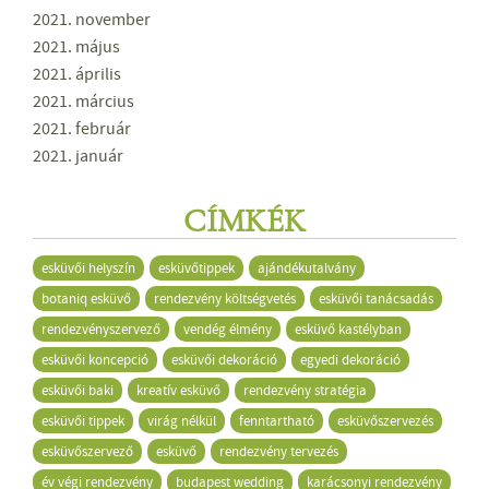
2021. november
2021. május
2021. április
2021. március
2021. február
2021. január
CÍMKÉK
esküvői helyszín
esküvőtippek
ajándékutalvány
botaniq esküvő
rendezvény költségvetés
esküvői tanácsadás
rendezvényszervező
vendég élmény
esküvő kastélyban
esküvői koncepció
esküvői dekoráció
egyedi dekoráció
esküvői baki
kreatív esküvő
rendezvény stratégia
esküvői tippek
virág nélkül
fenntartható
esküvőszervezés
esküvőszervező
esküvő
rendezvény tervezés
év végi rendezvény
budapest wedding
karácsonyi rendezvény