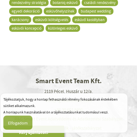
rendezvény stratégia
botaniq esküvő
családi rendezvény
egyedi dekoráció
esküvőhelyszínek
budapest wedding
karácsony
esküvői költségvetés
esküvő kastélyban
esküvői koncepció
különleges esküvő
Smart Event Team Kft.
2119 Pécel, Huszár u 12/a.
Tájékoztatjuk, hogy a honlap felhasználói élmény fokozásának érdekében
info@rgsmartevent.com
sütiket alkalmazunk.
+36 30 651 8491
A honlapunk használatával ön a tájékoztatásunkat tudomásul veszi.
R&G Smart Event Adatvédelmi és Adatkezelési Szabályzat
Karácsonyi Játék - játékszabályzat
Kérj ajánlatot!