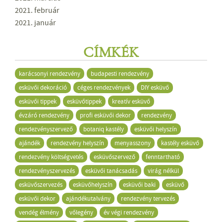
2021. február
2021. január
CÍMKÉK
karácsonyi rendezvény
budapesti rendezvény
esküvői dekoráció
céges rendezvények
DIY esküvő
esküvői tippek
esküvőtippek
kreatív esküvő
évzáró rendezvény
profi esküvői dekor
rendezvény
rendezvényszervező
botaniq kastély
esküvői helyszín
ajándék
rendezvény helyszín
menyasszony
kastély esküvő
rendezvény költségvetés
esküvőszervező
fenntartható
rendezvényszervezés
esküvői tanácsadás
virág nélkül
esküvőszervezés
esküvőhelyszín
esküvői baki
esküvő
esküvői dekor
ajándékutalvány
rendezvény tervezés
vendég élmény
vőlegény
év végi rendezvény