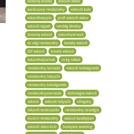
botaniq kastély
esküvői dekor
karácsonyi rendezvény
esküvői baki
esküvőhelyszín
profi esküvői dekor
esküvői tippek
vendég élmény
botaniq esküvő
esküvőszervező
év végi rendezvény
kastély esküvő
DIY esküvő
kreatív esküvő
esküvőhelyszínek
virág nélkül
rendezvény tervezés
esküvői költségvetés
rendezvény helyszín
rendezvény költségvetés
rendezvényszervezés
különleges esküvő
esküvő
esküvői helyszín
vőlegény
esküvői tanácsadás
rendezvény stratégia
évzáró rendezvény
esküvő kastélyban
esküvői dekoráció
budapest wedding