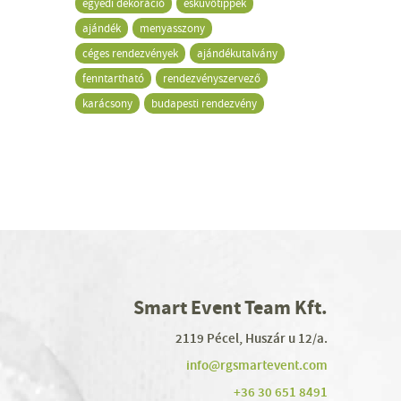
egyedi dekoráció
esküvőtippek
ajándék
menyasszony
céges rendezvények
ajándékutalvány
fenntartható
rendezvényszervező
karácsony
budapesti rendezvény
Smart Event Team Kft.
2119 Pécel, Huszár u 12/a.
info@rgsmartevent.com
+36 30 651 8491