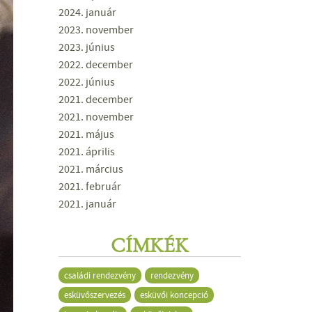
2024. január
2023. november
2023. június
2022. december
2022. június
2021. december
2021. november
2021. május
2021. április
2021. március
2021. február
2021. január
CÍMKÉK
családi rendezvény
rendezvény
esküvőszervezés
esküvői koncepció