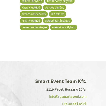
esküvői helyszín
rendezvény helyszín
kastély esküvő
vendég élmény
évzáró rendezvény
DIY esküvő
kreatív esküvő
esküvői tanácsadás
céges rendezvények
esküvő kastélyban
Smart Event Team Kft.
2119 Pécel, Huszár u 12/a.
info@rgsmartevent.com
+36 30 651 8491