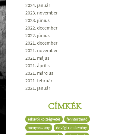
2024. január
2023. november
2023. június
2022. december
2022. június
2021. december
2021. november
2021. május
2021. április
2021. március
2021. február
2021. január
CÍMKÉK
esküvői költségvetés
fenntartható
menyasszony
év végi rendezvény