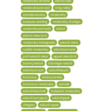
rendezvény tervezés
esküvői baki
rendezvényszervező
virág nélkül
ajándékutalvány
rendezvény
budapest wedding
rendezvény stratégia
rendezvényszervezés
esküvő
esküvői dekoráció
rendezvény költségvetés
esküvői dekor
családi rendezvény
esküvőszervezés
profi esküvői dekor
egyedi dekoráció
botaniq esküvő
különleges esküvő
esküvőszervező
esküvőhelyszín
karácsony
botaniq kastély
karácsonyi rendezvény
ajándék
esküvőhelyszínek
budapesti rendezvény
esküvői koncepció
esküvőtippek
vőlegény
esküvői tippek