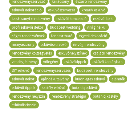
rendezvényszervező
karácsony
évzáró rendezvény
esküvői dekoráció
esküvőszervezés
kreatív esküvő
karácsonyi rendezvény
esküvői koncepció
esküvői baki
profi esküvői dekor
budapest wedding
virág nélkül
céges rendezvények
fenntartható
egyedi dekoráció
menyasszony
esküvőszervező
év végi rendezvény
rendezvény költségvetés
esküvőhelyszínek
családi rendezvény
vendég élmény
vőlegény
esküvőtippek
esküvő kastélyban
DIY esküvő
rendezvényszervezés
budapesti rendezvény
esküvői dekor
ajándékutalvány
különleges esküvő
ajándék
esküvői tippek
kastély esküvő
botaniq esküvő
rendezvény helyszín
rendezvény stratégia
botaniq kastély
esküvőhelyszín