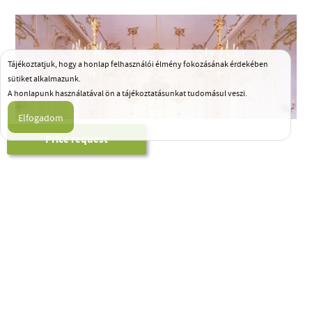
Tájékoztatjuk, hogy a honlap felhasználói élmény fokozásának érdekében
sütiket alkalmazunk.
A honlapunk használatával ön a tájékoztatásunkat tudomásul veszi.
GÖDÖLLŐ CASTLE
Price request
ALL VENUES
HELP FROM THE
FIRST STEP…