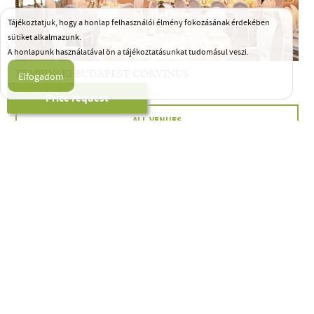
Tájékoztatjuk, hogy a honlap felhasználói élmény fokozásának érdekében
sütiket alkalmazunk.
A honlapunk használatával ön a tájékoztatásunkat tudomásul veszi.
KEMPINSKI BUDAPEST CORVINUS
Price request
ALL VENUES
HELP FROM THE
FIRST STEP…
Full-scale
wedding planning