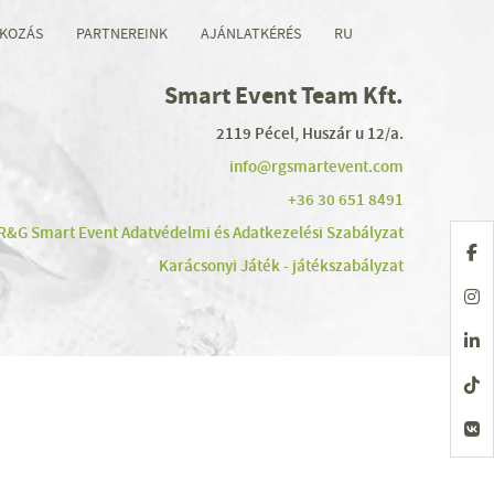
KOZÁS
PARTNEREINK
AJÁNLATKÉRÉS
RU
Smart Event Team Kft.
2119 Pécel, Huszár u 12/a.
info@rgsmartevent.com
+36 30 651 8491
R&G Smart Event Adatvédelmi és Adatkezelési Szabályzat
Karácsonyi Játék - játékszabályzat