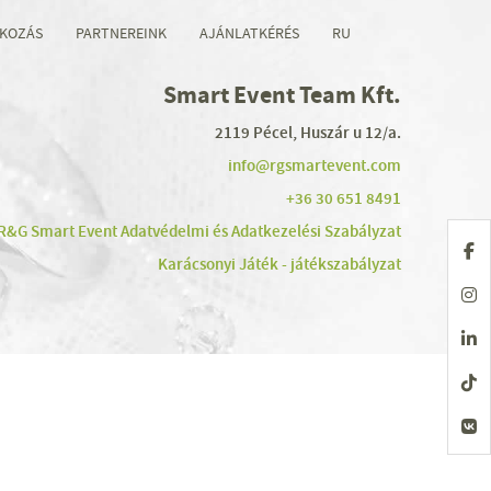
KOZÁS
PARTNEREINK
AJÁNLATKÉRÉS
RU
Smart Event Team Kft.
2119 Pécel, Huszár u 12/a.
info@rgsmartevent.com
+36 30 651 8491
R&G Smart Event Adatvédelmi és Adatkezelési Szabályzat
Karácsonyi Játék - játékszabályzat