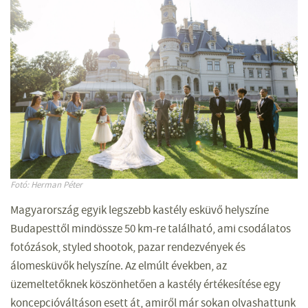
Fotó: Herman Péter
Magyarország egyik legszebb kastély esküvő helyszíne
Budapesttől mindössze 50 km-re található, ami csodálatos
fotózások, styled shootok, pazar rendezvények és
álomesküvők helyszíne. Az elmúlt években, az
üzemeltetőknek köszönhetően a kastély értékesítése egy
koncepcióváltáson esett át, amiről már sokan olvashattunk