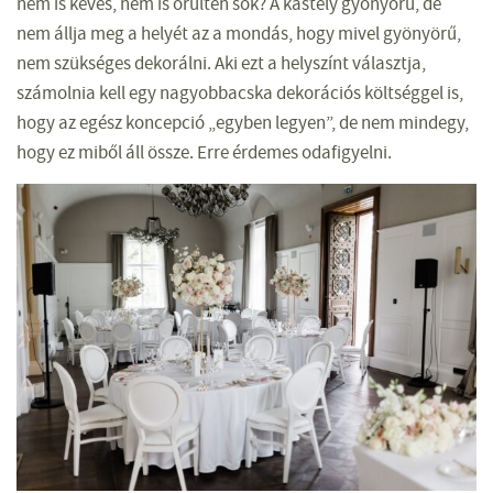
nem is kevés, nem is őrülten sok? A kastély gyönyörű, de
nem állja meg a helyét az a mondás, hogy mivel gyönyörű,
nem szükséges dekorálni. Aki ezt a helyszínt választja,
számolnia kell egy nagyobbacska dekorációs költséggel is,
hogy az egész koncepció „egyben legyen”, de nem mindegy,
hogy ez miből áll össze. Erre érdemes odafigyelni.