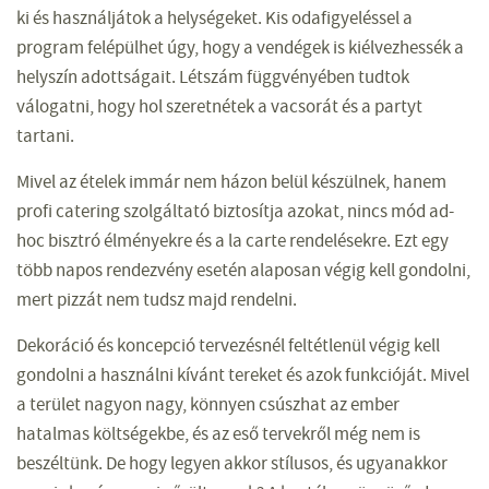
ki és használjátok a helységeket. Kis odafigyeléssel a
program felépülhet úgy, hogy a vendégek is kiélvezhessék a
helyszín adottságait. Létszám függvényében tudtok
válogatni, hogy hol szeretnétek a vacsorát és a partyt
tartani.
Mivel az ételek immár nem házon belül készülnek, hanem
profi catering szolgáltató biztosítja azokat, nincs mód ad-
hoc bisztró élményekre és a la carte rendelésekre. Ezt egy
több napos rendezvény esetén alaposan végig kell gondolni,
mert pizzát nem tudsz majd rendelni.
Dekoráció és koncepció tervezésnél feltétlenül végig kell
gondolni a használni kívánt tereket és azok funkcióját. Mivel
a terület nagyon nagy, könnyen csúszhat az ember
hatalmas költségekbe, és az eső tervekről még nem is
beszéltünk. De hogy legyen akkor stílusos, és ugyanakkor