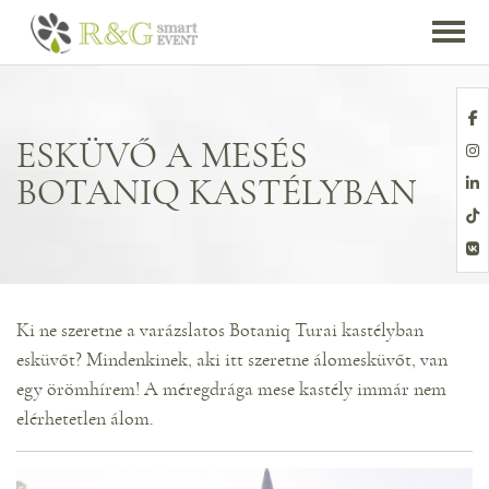
ESKÜVŐ A MESÉS
BOTANIQ KASTÉLYBAN
Ki ne szeretne a varázslatos Botaniq Turai kastélyban
esküvőt? Mindenkinek, aki itt szeretne álomesküvőt, van
egy örömhírem! A méregdrága mese kastély immár nem
elérhetetlen álom.