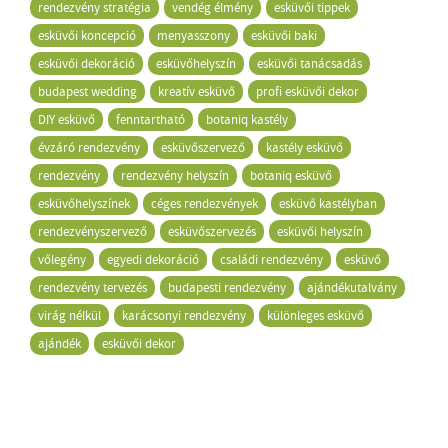
rendezvény stratégia
vendég élmény
esküvői tippek
esküvői koncepció
menyasszony
esküvői baki
esküvői dekoráció
esküvőhelyszín
esküvői tanácsadás
budapest wedding
kreatív esküvő
profi esküvői dekor
DIY esküvő
fenntartható
botaniq kastély
évzáró rendezvény
esküvőszervező
kastély esküvő
rendezvény
rendezvény helyszín
botaniq esküvő
esküvőhelyszínek
céges rendezvények
esküvő kastélyban
rendezvényszervező
esküvőszervezés
esküvői helyszín
vőlegény
egyedi dekoráció
családi rendezvény
esküvő
rendezvény tervezés
budapesti rendezvény
ajándékutalvány
virág nélkül
karácsonyi rendezvény
különleges esküvő
ajándék
esküvői dekor