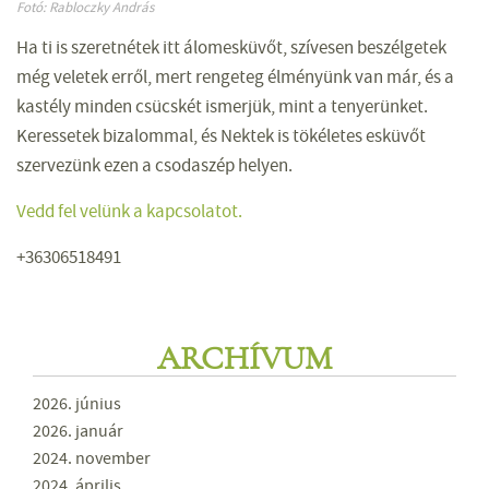
Fotó: Rabloczky András
Ha ti is szeretnétek itt álomesküvőt, szívesen beszélgetek
még veletek erről, mert rengeteg élményünk van már, és a
kastély minden csücskét ismerjük, mint a tenyerünket.
Keressetek bizalommal, és Nektek is tökéletes esküvőt
szervezünk ezen a csodaszép helyen.
Vedd fel velünk a kapcsolatot.
+36306518491
ARCHÍVUM
2026. június
2026. január
2024. november
2024. április