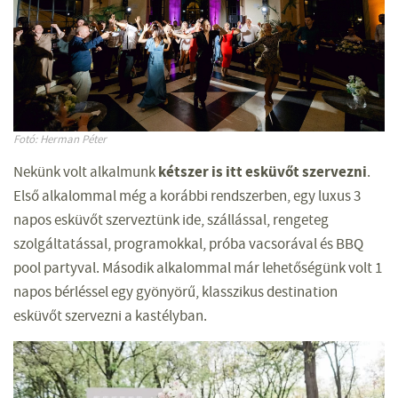
Fotó: Herman Péter
kétszer is itt esküvőt szervezni
Nekünk volt alkalmunk
.
Első alkalommal még a korábbi rendszerben, egy luxus 3
napos esküvőt szerveztünk ide, szállással, rengeteg
szolgáltatással, programokkal, próba vacsorával és BBQ
pool partyval. Második alkalommal már lehetőségünk volt 1
napos bérléssel egy gyönyörű, klasszikus destination
esküvőt szervezni a kastélyban.