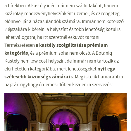
a hírekben. A kastély idén már nem szállodaként, hanem
kizárólag rendezvényhelyszínként üzemel, és ez rengeteg
előnnyel jár a házasulandók számára. Immár nem kötelező
2 éjszakára kibérelni a helyszínt és több lehetőség közül is
lehet válogatni, ha itt szeretnél esküvőt tartani.
a kastély szolgáltatása prémium
Természetesen
kategóriás
, és a prémium soha nem olcsó. A Botaniq
Kastély nem low cost helyszín, de immár nem tartozik az
nyit egy
elérhetetlen kategóriába, mert lehetőségeket
szélesebb közönség számára is
. Meg is telik hamarabb a
naptár, úgyhogy érdemes időben kezdeni a szervezést.