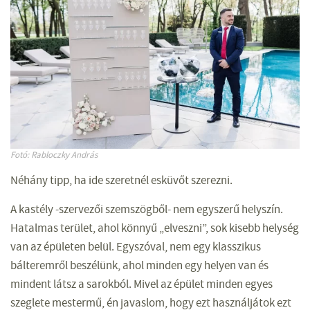
Fotó: Rabloczky András
Néhány tipp, ha ide szeretnél esküvőt szerezni.
A kastély -szervezői szemszögből- nem egyszerű helyszín.
Hatalmas terület, ahol könnyű „elveszni”, sok kisebb helység
van az épületen belül. Egyszóval, nem egy klasszikus
bálteremről beszélünk, ahol minden egy helyen van és
mindent látsz a sarokból. Mivel az épület minden egyes
szeglete mestermű, én javaslom, hogy ezt használjátok ezt