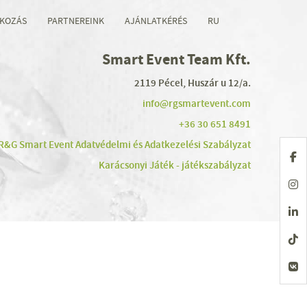
KOZÁS
PARTNEREINK
AJÁNLATKÉRÉS
RU
Smart Event Team Kft.
2119 Pécel, Huszár u 12/a.
info@rgsmartevent.com
+36 30 651 8491
R&G Smart Event Adatvédelmi és Adatkezelési Szabályzat
Karácsonyi Játék - játékszabályzat